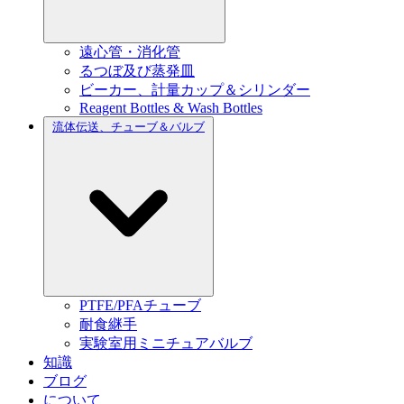
遠心管・消化管
るつぼ及び蒸発皿
ビーカー、計量カップ＆シリンダー
Reagent Bottles & Wash Bottles
流体伝送、チューブ＆バルブ
PTFE/PFAチューブ
耐食継手
実験室用ミニチュアバルブ
知識
ブログ
について