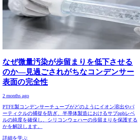
なぜ微量汚染が歩留まりを低下させる
のか—見過ごされがちなコンデンサー
表面の完全性
2 months ago
PTFE製コンデンサーチューブがどのようにイオン溶出やパ
ーティクルの捕捉を防ぎ、半導体製造におけるサブppbレベ
ルの純度を確保し、シリコンウェハーの歩留まりを保護する
かを解説します。
詳細を学ぶ