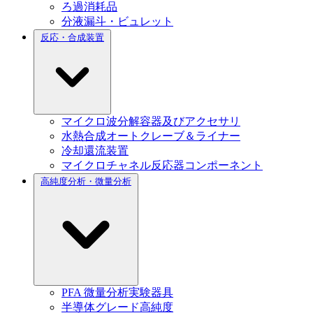
ろ過消耗品
分液漏斗・ビュレット
反応・合成装置
マイクロ波分解容器及びアクセサリ
水熱合成オートクレーブ＆ライナー
冷却還流装置
マイクロチャネル反応器コンポーネント
高純度分析・微量分析
PFA 微量分析実験器具
半導体グレード高純度