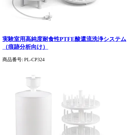
実験室用高純度耐食性PTFE酸還流洗浄システム
（痕跡分析向け）
商品番号:
PL-CP324