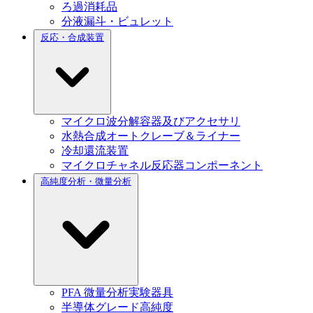
ろ過消耗品
分液漏斗・ビュレット
反応・合成装置
マイクロ波分解容器及びアクセサリ
水熱合成オートクレーブ＆ライナー
冷却還流装置
マイクロチャネル反応器コンポーネント
高純度分析・微量分析
PFA 微量分析実験器具
半導体グレード高純度