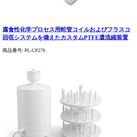
腐食性化学プロセス用蛇管コイルおよびフラスコ
回収システムを備えたカスタムPTFE還流縮装置
商品番号:
PL-CP276