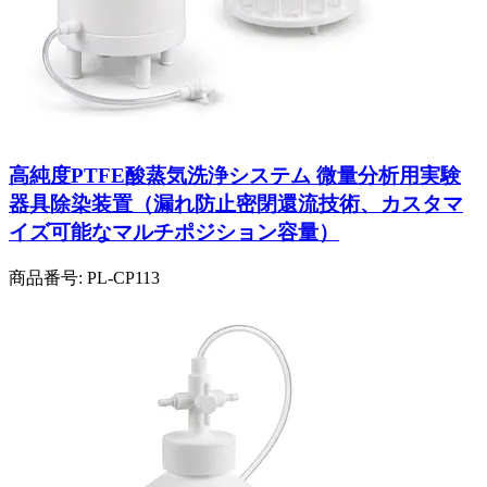
高純度PTFE酸蒸気洗浄システム 微量分析用実験
器具除染装置（漏れ防止密閉還流技術、カスタマ
イズ可能なマルチポジション容量）
商品番号:
PL-CP113