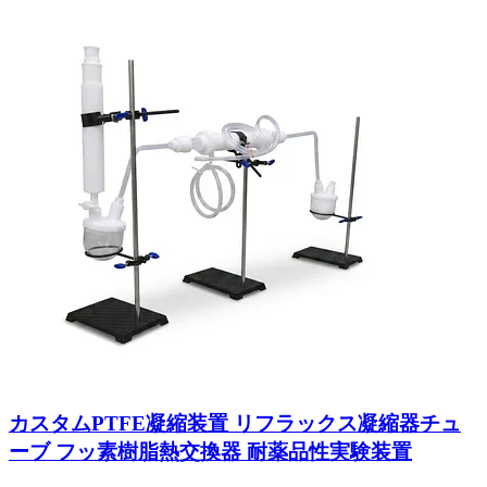
カスタムPTFE凝縮装置 リフラックス凝縮器チュ
ーブ フッ素樹脂熱交換器 耐薬品性実験装置