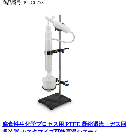
商品番号:
PL-CP253
腐食性生化学プロセス用 PTFE 凝縮還流・ガス回
収装置 カスタマイズ可能高温システム