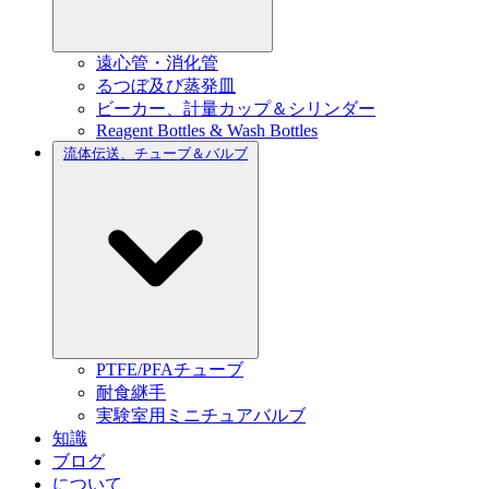
遠心管・消化管
るつぼ及び蒸発皿
ビーカー、計量カップ＆シリンダー
Reagent Bottles & Wash Bottles
流体伝送、チューブ＆バルブ
PTFE/PFAチューブ
耐食継手
実験室用ミニチュアバルブ
知識
ブログ
について