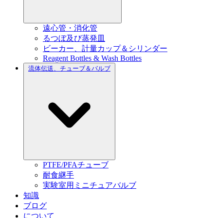
遠心管・消化管
るつぼ及び蒸発皿
ビーカー、計量カップ＆シリンダー
Reagent Bottles & Wash Bottles
流体伝送、チューブ＆バルブ
PTFE/PFAチューブ
耐食継手
実験室用ミニチュアバルブ
知識
ブログ
について