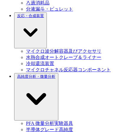
ろ過消耗品
分液漏斗・ビュレット
反応・合成装置
マイクロ波分解容器及びアクセサリ
水熱合成オートクレーブ＆ライナー
冷却還流装置
マイクロチャネル反応器コンポーネント
高純度分析・微量分析
PFA 微量分析実験器具
半導体グレード高純度