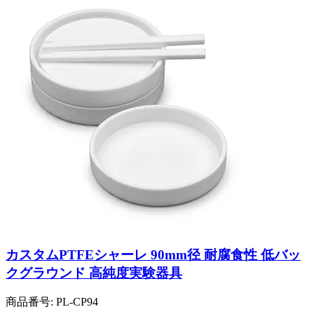
カスタムPTFEシャーレ 90mm径 耐腐食性 低バッ
クグラウンド 高純度実験器具
商品番号:
PL-CP94