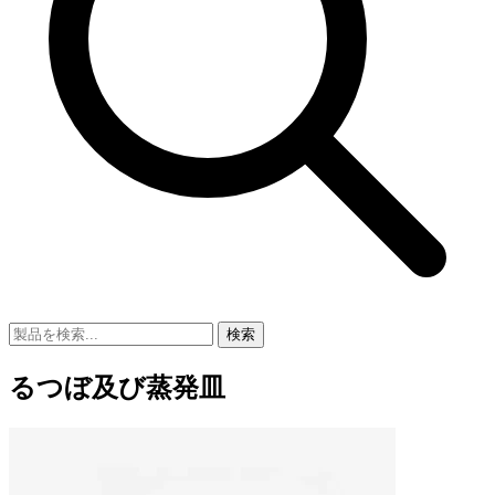
検索
るつぼ及び蒸発皿