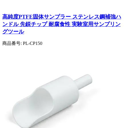
高純度PTFE固体サンプラー ステンレス鋼補強ハ
ンドル 先鋭チップ 耐腐食性 実験室用サンプリン
グツール
商品番号:
PL-CP150