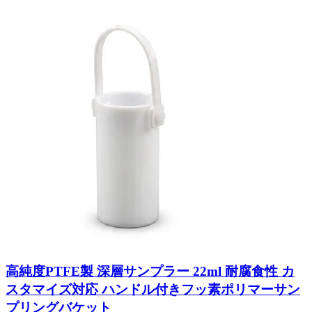
高純度PTFE製 深層サンプラー 22ml 耐腐食性 カ
スタマイズ対応 ハンドル付きフッ素ポリマーサン
プリングバケット