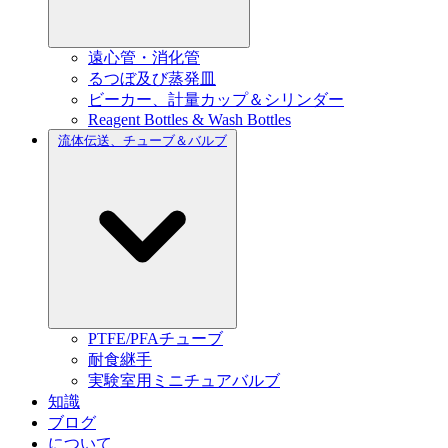
遠心管・消化管
るつぼ及び蒸発皿
ビーカー、計量カップ＆シリンダー
Reagent Bottles & Wash Bottles
流体伝送、チューブ＆バルブ
PTFE/PFAチューブ
耐食継手
実験室用ミニチュアバルブ
知識
ブログ
について