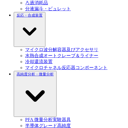
ろ過消耗品
分液漏斗・ビュレット
反応・合成装置
マイクロ波分解容器及びアクセサリ
水熱合成オートクレーブ＆ライナー
冷却還流装置
マイクロチャネル反応器コンポーネント
高純度分析・微量分析
PFA 微量分析実験器具
半導体グレード高純度