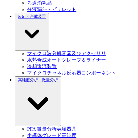
ろ過消耗品
分液漏斗・ビュレット
反応・合成装置
マイクロ波分解容器及びアクセサリ
水熱合成オートクレーブ＆ライナー
冷却還流装置
マイクロチャネル反応器コンポーネント
高純度分析・微量分析
PFA 微量分析実験器具
半導体グレード高純度