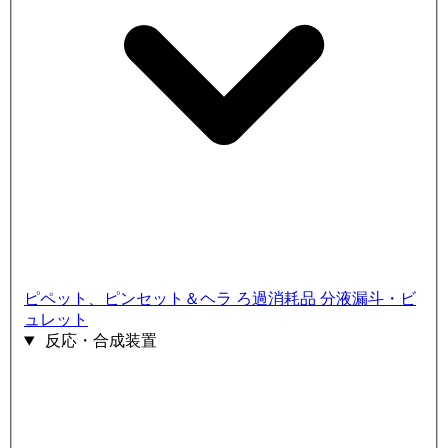
ピペット、ピンセット＆ヘラ
ろ過消耗品
分液漏斗・ビ
ュレット
反応・合成装置