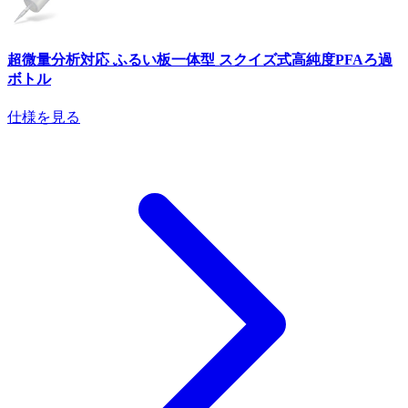
超微量分析対応 ふるい板一体型 スクイズ式高純度PFAろ過
ボトル
仕様を見る