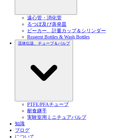
遠心管・消化管
るつぼ及び蒸発皿
ビーカー、計量カップ＆シリンダー
Reagent Bottles & Wash Bottles
流体伝送、チューブ＆バルブ
PTFE/PFAチューブ
耐食継手
実験室用ミニチュアバルブ
知識
ブログ
について