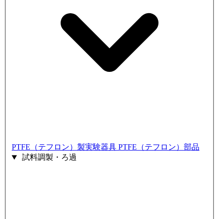
PTFE（テフロン）製実験器具
PTFE（テフロン）部品
試料調製・ろ過