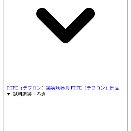
PTFE（テフロン）製実験器具
PTFE（テフロン）部品
試料調製・ろ過