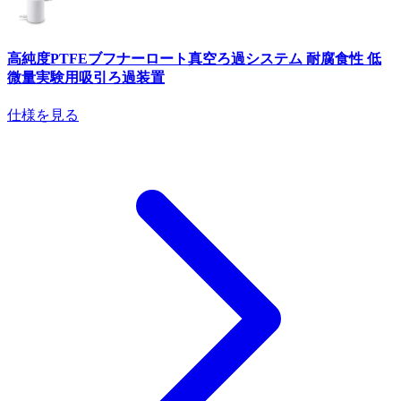
高純度PTFEブフナーロート真空ろ過システム 耐腐食性 低
微量実験用吸引ろ過装置
仕様を見る