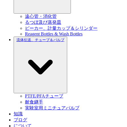
遠心管・消化管
るつぼ及び蒸発皿
ビーカー、計量カップ＆シリンダー
Reagent Bottles & Wash Bottles
流体伝送、チューブ＆バルブ
PTFE/PFAチューブ
耐食継手
実験室用ミニチュアバルブ
知識
ブログ
について