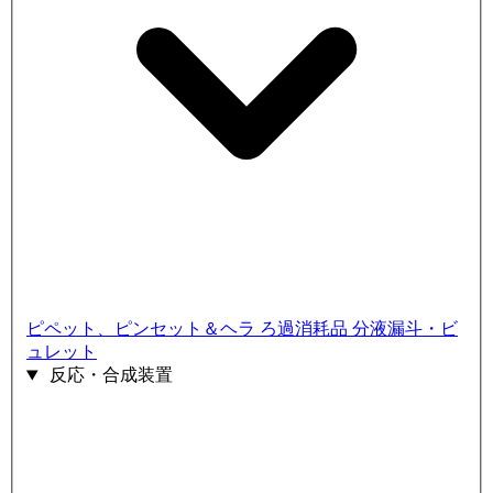
ピペット、ピンセット＆ヘラ
ろ過消耗品
分液漏斗・ビ
ュレット
反応・合成装置