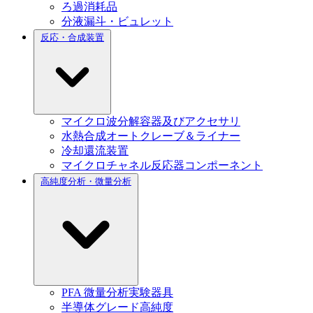
ろ過消耗品
分液漏斗・ビュレット
反応・合成装置
マイクロ波分解容器及びアクセサリ
水熱合成オートクレーブ＆ライナー
冷却還流装置
マイクロチャネル反応器コンポーネント
高純度分析・微量分析
PFA 微量分析実験器具
半導体グレード高純度