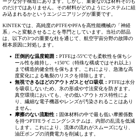
ークな分子構造にあります。しかし、重要なのは材料そのも
のだけではありません。その材料がどのようにシステムに組
み込まれるかというエンジニアリングが重要です。
KINTEKでは、高純度のPTFEやPFAを高性能機械の「神経
系」へと変貌させることを専門としています。当社の部品
は、以下の3つの重要な柱を通じて、航空宇宙分野の故障の
根本原因に対処します。
圧倒的な温度範囲：
PTFEは-55°Cでも柔軟性を保ちシ
ール性を維持し、+150°C（特殊な構成ではそれ以上）
まで構造的健全性を保ちます。これにより、急激な高
度変化による亀裂のリスクを排除します。
無視できるほどのアウトガスとゼロ吸収：
PTFEは水分
を吸収しないため、氷の形成や寸法変化を防ぎます。
真空環境においても、その低いアウトガス特性によ
り、繊細な電子機器やレンズが汚染されることはあり
ません。
摩擦のない流動性：
固体材料の中で最も低い摩擦係数
を持つPTFEライニングシステムは、内部の乱流を低減
します。これにより、流体の流れがスムーズになり、
油圧ポンプの消費電力を削減します。