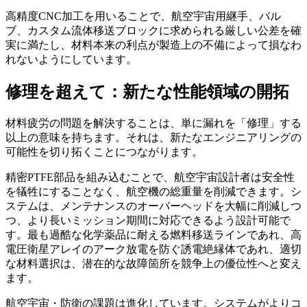
高精度CNC加工を用いることで、航空宇宙用継手、バル
ブ、カスタム流体移送ブロックに求められる厳しい公差を確
実に満たし、材料本来の利点が製造上の不備によって損なわ
れないようにしています。
修理を超えて：新たな性能領域の開拓
材料疲労の問題を解決することは、単に漏れを「修理」する
以上の意味を持ちます。それは、新たなエンジニアリングの
可能性を切り拓くことにつながります。
精密PTFE部品を組み込むことで、航空宇宙設計者は安全性
を犠牲にすることなく、航空機の総重量を削減できます。シ
ステムは、メンテナンスのオーバーヘッドを大幅に削減しつ
つ、より長いミッション期間に対応できるよう設計可能で
す。最も過酷な化学薬品に耐える燃料移送ラインであれ、高
電圧衛星アレイのアーク放電を防ぐ誘電絶縁体であれ、適切
な材料選択は、潜在的な故障箇所を競争上の優位性へと変え
ます。
航空宇宙・防衛の課題は進化しています。システムがよりコ