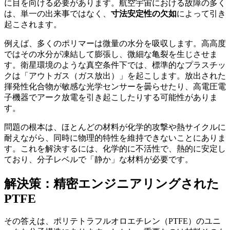
に目を向ける必要があります。航空宇宙における故障の多く
は、単一の出来事ではなく、
寸法安定性の欠如
によって引き
起こされます。
例えば、多くのポリマーは微量の水分を吸収します。高高度
ではその水分が凍結して膨張し、微細な亀裂を生じさせま
す。衛星環境のような真空条件下では、標準的なプラスチッ
クは「アウトガス（ガス放出）」を起こします。放出された
揮発性化合物が敏感な光学センサーを曇らせたり、高電圧電
子機器でアーク放電を引き起こしたりする可能性がありま
す。
問題の根本は、ほとんどの材料が化学的攻撃や熱サイクルに
耐えながら、同時に物理的特性を維持できないことにありま
す。これを解決するには、化学的に不活性で、熱的に安定し
ており、分子レベルで「静か」な材料が必要です。
解決策：精密エンジニアリングされた
PTFE
その答えは、ポリテトラフルオロエチレン（PTFE）のユニ