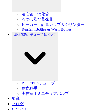
遠心管・消化管
るつぼ及び蒸発皿
ビーカー、計量カップ＆シリンダー
Reagent Bottles & Wash Bottles
流体伝送、チューブ＆バルブ
PTFE/PFAチューブ
耐食継手
実験室用ミニチュアバルブ
知識
ブログ
について