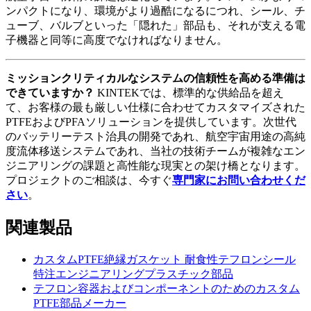
ンパクトになり、環境がより過酷になるにつれ、シール、チ
ューブ、バルブといった「隠れた」部品も、それが支える電
子機器と同等に高度でなければなりません。
ミッションクリティカルなシステムの信頼性を高める準備は
できていますか？
KINTEKでは、標準的な供給品を超え
て、お客様の最も厳しい仕様に合わせてカスタマイズされた
PTFEおよびPFAソリューションを提供しています。次世代
のバッテリーテスト治具の開発であれ、航空宇宙用途の高純
度流体移送システムであれ、当社の技術チームが複雑なエン
ジニアリングの課題と高性能な現実との架け橋となります。
プロジェクトのご相談は、今すぐ
専門家にお問い合わせくだ
さい
。
関連製品
カスタムPTFE絶縁ガスケット 耐食性テフロンシール
特注エンジニアリングプラスチック部品
テフロン容器およびコンポーネントのためのカスタム
PTFE部品メーカー