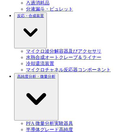
ろ過消耗品
分液漏斗・ビュレット
反応・合成装置
マイクロ波分解容器及びアクセサリ
水熱合成オートクレーブ＆ライナー
冷却還流装置
マイクロチャネル反応器コンポーネント
高純度分析・微量分析
PFA 微量分析実験器具
半導体グレード高純度