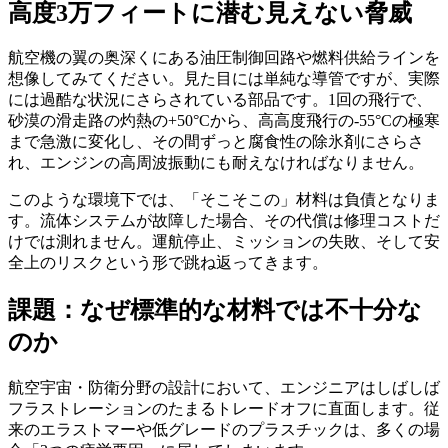
高度3万フィートに潜む見えない脅威
航空機の翼の奥深くにある油圧制御回路や燃料供給ラインを
想像してみてください。見た目には単純な導管ですが、実際
には過酷な状況にさらされている部品です。1回の飛行で、
砂漠の滑走路の灼熱の+50°Cから、高高度飛行の-55°Cの極寒
まで急激に変化し、その間ずっと腐食性の除氷剤にさらさ
れ、エンジンの高周波振動にも耐えなければなりません。
このような環境下では、「そこそこの」材料は負債となりま
す。流体システムが故障した場合、その代償は修理コストだ
けでは測れません。運航停止、ミッションの失敗、そして安
全上のリスクという形で跳ね返ってきます。
課題：なぜ標準的な材料では不十分な
のか
航空宇宙・防衛分野の設計において、エンジニアはしばしば
フラストレーションのたまるトレードオフに直面します。従
来のエラストマーや低グレードのプラスチックは、多くの場