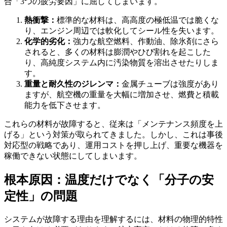
合「3つの疲労要因」に屈してしまいます。
熱衝撃：
標準的な材料は、高高度の極低温では脆くな
り、エンジン周辺では軟化してシール性を失います。
化学的劣化：
強力な航空燃料、作動油、除氷剤にさら
されると、多くの材料は膨潤やひび割れを起こした
り、高純度システム内に汚染物質を溶出させたりしま
す。
重量と耐久性のジレンマ：
金属チューブは強度があり
ますが、航空機の重量を大幅に増加させ、燃費と積載
能力を低下させます。
これらの材料が故障すると、従来は「メンテナンス頻度を上
げる」という対策が取られてきました。しかし、これは事後
対応型の戦略であり、運用コストを押し上げ、重要な機器を
稼働できない状態にしてしまいます。
根本原因：温度だけでなく「分子の安
定性」の問題
システムが故障する理由を理解するには、材料の物理的特性