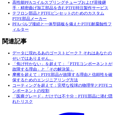
高性能PFAコイルスプリングチューブおよび溶接継
手・精密曲げ加工部品を含むPTFE特注製作サービス
テフロン部品とPTFEピンセットのためのカスタム
PTFE部品メーカー
PFAバルブ接続と一体型篩板を備えたPTFE耐腐蝕性フ
ィルター
関連記事
データに現れるあのゴーストピーク？ それはあなたの
せいではありません。
「焦げ付かない」を超えて：「PTFEコンポーネントが
故障する理由」と「その解決策」
摩擦を超えて：PTFE部品が故障する理由と信頼性を確
保するためのエンジニアリング方法
コーティングを超えて：完璧な投球の物理学とPTFEコ
ンポーネントの役割
「医療グレード」だけでは不十分：PTFE部品に潜む隠
れたリスク