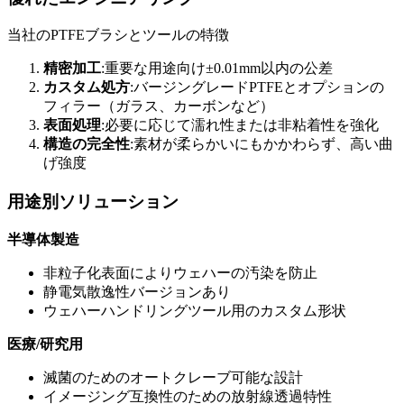
当社のPTFEブラシとツールの特徴
精密加工
:重要な用途向け±0.01mm以内の公差
カスタム処方
:バージングレードPTFEとオプションの
フィラー（ガラス、カーボンなど）
表面処理
:必要に応じて濡れ性または非粘着性を強化
構造の完全性
:素材が柔らかいにもかかわらず、高い曲
げ強度
用途別ソリューション
半導体製造
非粒子化表面によりウェハーの汚染を防止
静電気散逸性バージョンあり
ウェハーハンドリングツール用のカスタム形状
医療/研究用
滅菌のためのオートクレーブ可能な設計
イメージング互換性のための放射線透過特性