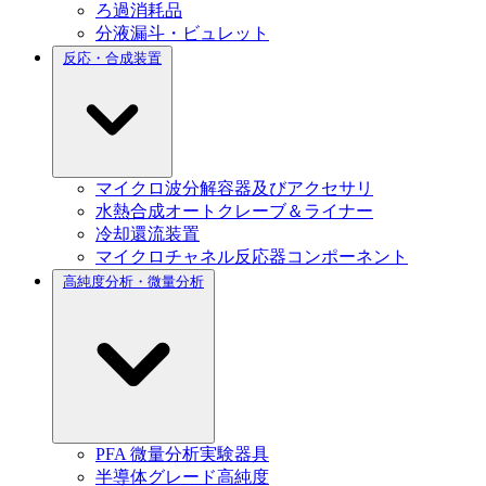
ろ過消耗品
分液漏斗・ビュレット
反応・合成装置
マイクロ波分解容器及びアクセサリ
水熱合成オートクレーブ＆ライナー
冷却還流装置
マイクロチャネル反応器コンポーネント
高純度分析・微量分析
PFA 微量分析実験器具
半導体グレード高純度