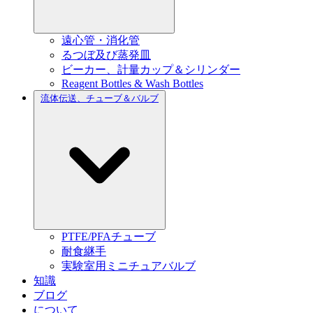
遠心管・消化管
るつぼ及び蒸発皿
ビーカー、計量カップ＆シリンダー
Reagent Bottles & Wash Bottles
流体伝送、チューブ＆バルブ
PTFE/PFAチューブ
耐食継手
実験室用ミニチュアバルブ
知識
ブログ
について