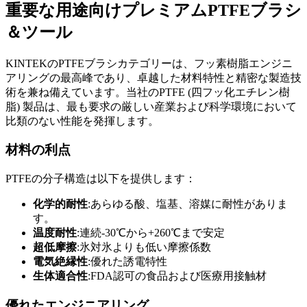
重要な用途向けプレミアムPTFEブラシ
＆ツール
KINTEKのPTFEブラシカテゴリーは、フッ素樹脂エンジニ
アリングの最高峰であり、卓越した材料特性と精密な製造技
術を兼ね備えています。当社のPTFE (四フッ化エチレン樹
脂) 製品は、最も要求の厳しい産業および科学環境において
比類のない性能を発揮します。
材料の利点
PTFEの分子構造は以下を提供します：
化学的耐性
:あらゆる酸、塩基、溶媒に耐性がありま
す。
温度耐性
:連続-30℃から+260℃まで安定
超低摩擦
:氷対氷よりも低い摩擦係数
電気絶縁性
:優れた誘電特性
生体適合性
:FDA認可の食品および医療用接触材
優れたエンジニアリング