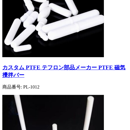
カスタム PTFE テフロン部品メーカー PTFE 磁気
攪拌バー
商品番号:
PL-1012